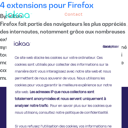
4 extensions pour Firefox
Contact
By: iakaa
Firefox fait partie des navigateurs les plus appréciés
des internautes, notamment grâce aux nombreuses
extensions et applications disponibles pour ce
Continuer sans accepter
système de navigation. Nous vous avions déjà donné
toutes les astuces pour personnaliser Firefox. Voici
Ce site web stocke les cookies sur votre ordinateur. Ces
maintenant une sélection de 4 applications coup de
cookies sont utilisés pour collecter des informations sur la
cœur pour Firefox ! Youtube to MP3 Les fans de
manière dont vous interagissez avec notre site web et nous
musique voulant extraire […]
permettent de nous souvenir de vous. Nous utilisons les
cookies pour vous garantir la meilleure expérience sur notre
site web.
Les adresses IP que nous collectons sont
totalement anonymisées et nous servent uniquement à
analyser notre trafic
. Pour en savoir plus sur les cookies que
nous utilisons, consultez notre politique de confidentialité.
Si vous refusez l'utilisation des cookies, vos informations ne