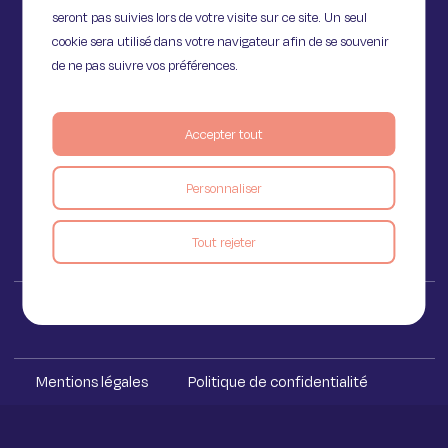
seront pas suivies lors de votre visite sur ce site. Un seul
cookie sera utilisé dans votre navigateur afin de se souvenir
de ne pas suivre vos préférences.
11 Rue de Provence,
75009 Paris
Accepter tout
Personnaliser
Voir le blog
Tout rejeter
Iakaa ™ 2023
Mentions légales
Politique de confidentialité