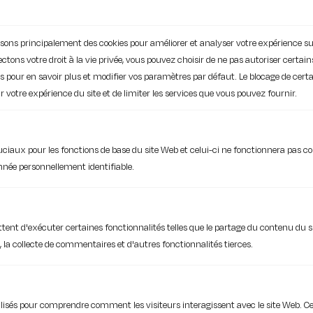
ilisons principalement des cookies pour améliorer et analyser votre expérience su
ons votre droit à la vie privée, vous pouvez choisir de ne pas autoriser certain
ies pour en savoir plus et modifier vos paramètres par défaut. Le blocage de cert
 votre expérience du site et de limiter les services que vous pouvez fournir.
Vers l’infini et …
le collaboratif avec
ruciaux pour les fonctions de base du site Web et celui-ci ne fonctionnera pas
notre
pack Conseil
née personnellement identifiable.
Des experts à votre service
pour des actions
tent d'exécuter certaines fonctionnalités telles que le partage du contenu du s
concrètes et des résultats rapides.
la collecte de commentaires et d'autres fonctionnalités tierces.
Un plan d’accompagnement sur mesure
et votre
informatique crée de la valeur pour votre
business !
ilisés pour comprendre comment les visiteurs interagissent avec le site Web. Ce