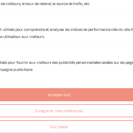
e visiteurs, le taux de rebond, la source de trafic, etc.
Mon consultant TPE
 utilisés pour comprendre et analyser les indices de performance clés du site 
e utilisateur aux visiteurs.
tilisés pour fournir aux visiteurs des publicités personnalisées basées sur les p
ampagne publicitaire.
NOS CLIENTS SONT NOTRE IDENTITÉ
Accepter tout
Enregistrer mes préférences
Nous avons grandi
Tout rejeter