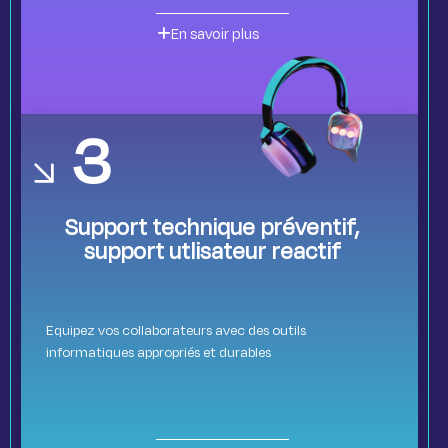
En savoir plus
3
Support technique préventif,
support utlisateur reactif
Equipez vos collaborateurs avec des outils
informatiques appropriés et durables