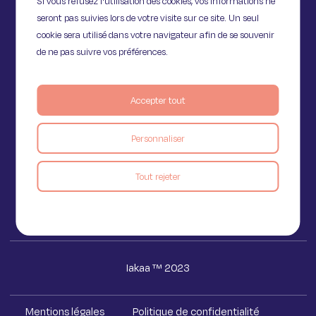
Si vous refusez l'utilisation des cookies, vos informations ne
seront pas suivies lors de votre visite sur ce site. Un seul
cookie sera utilisé dans votre navigateur afin de se souvenir
de ne pas suivre vos préférences.
Accepter tout
11 Rue de Provence,
75009 Paris
Personnaliser
Voir le blog
Tout rejeter
Iakaa ™ 2023
Mentions légales
Politique de confidentialité