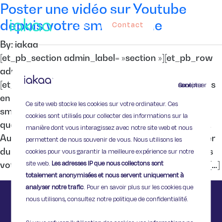
Poster une vidéo sur Youtube
depuis votre smartphone
Contact
By: iakaa
[et_pb_section admin_label= »section »][et_pb_row
admin_label= »row »][et_pb_column type= »4_4″]
[et_pb_text admin_label= »Texte »] Vous êtes de plus
Continuer sans accepter
en plus nombreux à tout faire depuis votre
Ce site web stocke les cookies sur votre ordinateur. Ces
smartphone, ce dernier vous sert d’ailleurs au
cookies sont utilisés pour collecter des informations sur la
quotidien d’appareil photo et de caméra d’appoint.
manière dont vous interagissez avec notre site web et nous
Aujourd’hui, nous vous expliquons comment gagner
permettent de nous souvenir de vous. Nous utilisons les
du temps en postant vos vidéos sur Youtube depuis
cookies pour vous garantir la meilleure expérience sur notre
site web.
Les adresses IP que nous collectons sont
votre mobile, sans avoir à les transférer sur votre […]
totalement anonymisées et nous servent uniquement à
analyser notre trafic
. Pour en savoir plus sur les cookies que
nous utilisons, consultez notre politique de confidentialité.