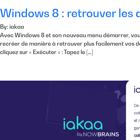
Windows 8 : retrouver les
By: iakaa
Avec Windows 8 et son nouveau menu démarrer, vous a
recréer de manière à retrouver plus facilement vos d
cliquez sur « Exécuter » : Tapez le […]
Ce 
col
et 
gar
col