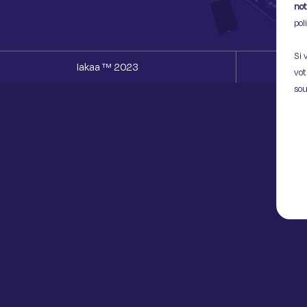
not
pol
Si 
Iakaa ™ 2023
vot
sou