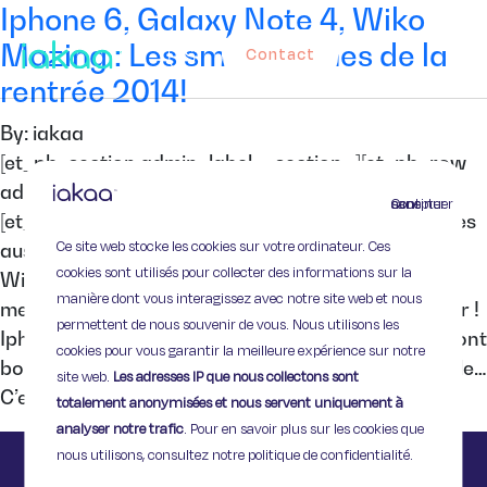
Iphone 6, Galaxy Note 4, Wiko
Mazing : Les smartphones de la
Contact
rentrée 2014!
By: iakaa
[et_pb_section admin_label= »section »][et_pb_row
admin_label= »row »][et_pb_column type= »4_4″]
Continuer sans accepter
[et_pb_text admin_label= »Texte »] Les smartphones
Ce site web stocke les cookies sur votre ordinateur. Ces
aussi font leur rentrée. iPhone 6, Galaxy Note 4 et
cookies sont utilisés pour collecter des informations sur la
Wiko Mazing : les fabricants font la course aux
manière dont vous interagissez avec notre site web et nous
meilleures nouveautés pour notre plus grand plaisir !
permettent de nous souvenir de vous. Nous utilisons les
Iphone 6 Depuis plusieurs semaines, les rumeurs vont
cookies pour vous garantir la meilleure expérience sur notre
bon train à propos du nouveau smartphone d’Apple…
site web.
Les adresses IP que nous collectons sont
C’est confirmé depuis quelques jours, l’iPhone 6 […]
totalement anonymisées et nous servent uniquement à
analyser notre trafic
. Pour en savoir plus sur les cookies que
nous utilisons, consultez notre politique de confidentialité.