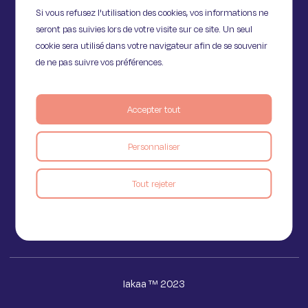
Si vous refusez l'utilisation des cookies, vos informations ne
seront pas suivies lors de votre visite sur ce site. Un seul
cookie sera utilisé dans votre navigateur afin de se souvenir
de ne pas suivre vos préférences.
Accepter tout
11 Rue de Provence,
75009 Paris
Personnaliser
Tout rejeter
Voir le blog
Iakaa ™ 2023