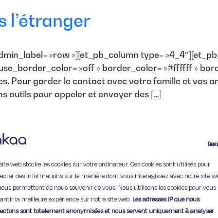
 l’étranger
dmin_label= »row »][et_pb_column type= »4_4″][et_pb
 use_border_color= »off » border_color= »#ffffff » bo
es. Pour garder le contact avec votre famille et vos 
s outils pour appeler et envoyer des […]
Continuer
site web stocke les cookies sur votre ordinateur. Ces cookies sont utilisés pour
lecter des informations sur la manière dont vous interagissez avec notre site w
nous permettent de nous souvenir de vous. Nous utilisons les cookies pour vous
11 Rue de Provence,
antir la meilleure expérience sur notre site web.
Les adresses IP que nous
75009 Paris
lectons sont totalement anonymisées et nous servent uniquement à analyser