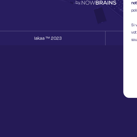
not
pol
Si 
vot
Iakaa ™ 2023
sou