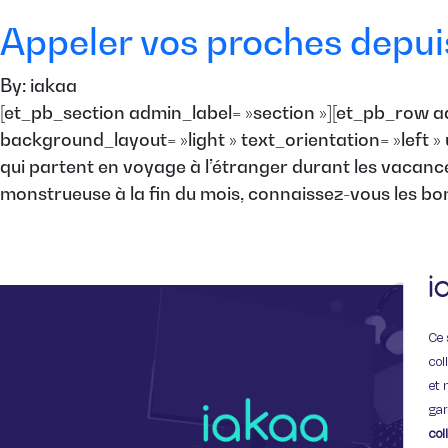
Appeler vos proches depuis
By: iakaa
[et_pb_section admin_label= »section »][et_pb_row a
background_layout= »light » text_orientation= »left »
qui partent en voyage à l’étranger durant les vacanc
monstrueuse à la fin du mois, connaissez-vous les bon
Ce 
col
et 
gar
col