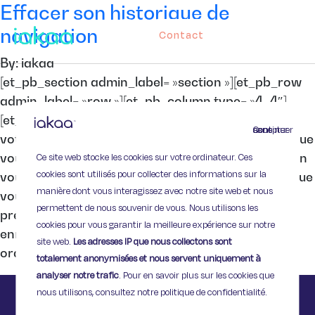
Effacer son historique de
navigation
Contact
By: iakaa
[et_pb_section admin_label= »section »][et_pb_row
admin_label= »row »][et_pb_column type= »4_4″]
[et_pb_text admin_label= »Texte »] Savez-vous que
Continuer sans accepter
votre ordinateur garde en mémoire tous les sites que
Ce site web stocke les cookies sur votre ordinateur. Ces
vous consultez ? Pratique, l’historique de navigation
cookies sont utilisés pour collecter des informations sur la
vous permet de retrouver facilement un site web que
manière dont vous interagissez avec notre site web et nous
vous auriez oublié d’ajouter à vos favoris. Si vous
permettent de nous souvenir de vous. Nous utilisons les
préférez que ces informations ne soient pas
cookies pour vous garantir la meilleure expérience sur notre
enregistrées, par exemple si vous partagez votre
site web.
Les adresses IP que nous collectons sont
ordinateur […]
totalement anonymisées et nous servent uniquement à
analyser notre trafic
. Pour en savoir plus sur les cookies que
nous utilisons, consultez notre politique de confidentialité.