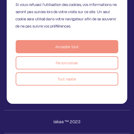
Si vous refusez l'utilisation des cookies, vos informations ne
seront pas suivies lors de votre visite sur ce site. Un seul
cookie sera utilisé dans votre navigateur afin de se souvenir
de ne pas suivre vos préférences.
Accepter tout
11 Rue de Provence,
75009 Paris
Personnaliser
Tout rejeter
Voir le blog
Iakaa ™ 2023