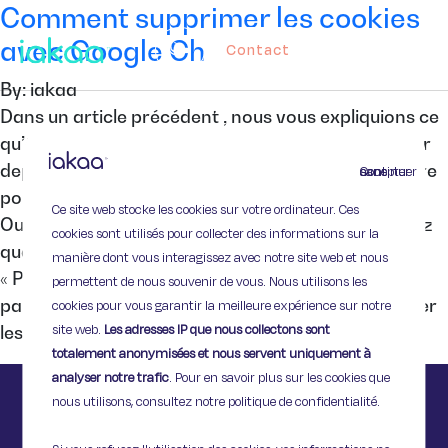
Comment supprimer les cookies
avec Google Chrome ?
Contact
By: iakaa
Dans un article précédent , nous vous expliquions ce
qu’étaient les cookies. Voici comment les supprimer
depuis votre navigateur Google Chrome. Procédure
Continuer sans accepter
pour supprimer les cookies avec Google Chrome.
Ce site web stocke les cookies sur votre ordinateur. Ces
Ouvrez votre navigateur Google Chrome, et cliquez
cookies sont utilisés pour collecter des informations sur la
que l’icône de fonctions : Cliquez ensuite sur
manière dont vous interagissez avec notre site web et nous
« Paramètres » : Sélectionnez ensuite « Afficher les
permettent de nous souvenir de vous. Nous utilisons les
paramètres avancés » : Cliquez ensuite sur « Effacer
cookies pour vous garantir la meilleure expérience sur notre
site web.
Les adresses IP que nous collectons sont
les […]
totalement anonymisées et nous servent uniquement à
analyser notre trafic
. Pour en savoir plus sur les cookies que
nous utilisons, consultez notre politique de confidentialité.