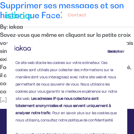
Supprimer ses messages et son
historique Facebook
Contact
By: iakaa
Savez-vous que même en cliquant sur la petite croix
vos messages Facebook ne sont pas supprimés mais
simplement archivés ? Savez-vous également qu’il
Continuer sans accepter
existe un historique de vos recherches sur
Ce site web stocke les cookies sur votre ordinateur. Ces
Facebook ? Si vous souhaitez garder tout ceci privé,
cookies sont utilisés pour collecter des informations sur la
il conviendrait de régulièrement le supprimer, voici
manière dont vous interagissez avec notre site web et nous
comment faire. Supprimer définitivement les
permettent de nous souvenir de vous. Nous utilisons les
conversations Facebook. Rendez-vous sur la page
cookies pour vous garantir la meilleure expérience sur notre
site web.
Les adresses IP que nous collectons sont
[…]
totalement anonymisées et nous servent uniquement à
analyser notre trafic
. Pour en savoir plus sur les cookies que
nous utilisons, consultez notre politique de confidentialité.