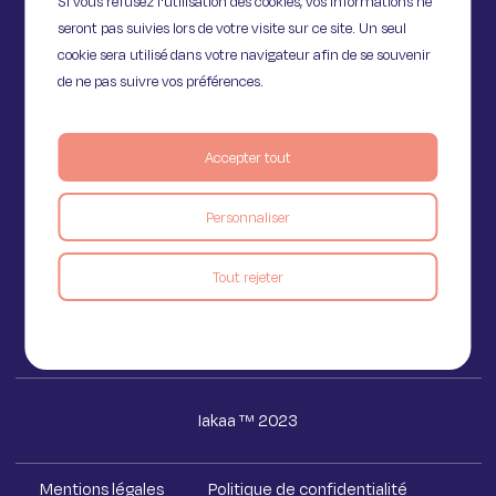
Si vous refusez l'utilisation des cookies, vos informations ne
seront pas suivies lors de votre visite sur ce site. Un seul
cookie sera utilisé dans votre navigateur afin de se souvenir
de ne pas suivre vos préférences.
Accepter tout
11 Rue de Provence,
75009 Paris
Personnaliser
Voir le blog
Tout rejeter
Iakaa ™ 2023
Mentions légales
Politique de confidentialité