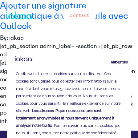
Ajouter une signature
automatique à vos e-mails avec
Contact
Outlook
By: iakaa
[et_pb_section admin_label= »section »][et_pb_row
admin_label= »row »][et_pb_column type= »4_4″]
Continuer sans accepter
[et_pb_text admin_label= »Texte »] Créer une
signature personnalisée pour vos e-mails est un bon
Ce site web stocke les cookies sur votre ordinateur. Ces
moyen de vous présenter et de communiquer vos
cookies sont utilisés pour collecter des informations sur la
coordonnées à vos contacts professionnels. C’est,
manière dont vous interagissez avec notre site web et nous
en quelque sorte, l’équivalent électronique de votre
permettent de nous souvenir de vous. Nous utilisons les
cookies pour vous garantir la meilleure expérience sur notre
carte de visite ! Iakaa vous donne quelques conseils
site web.
Les adresses IP que nous collectons sont
pour créer la signature parfaite. Quelles
totalement anonymisées et nous servent uniquement à
informations mettre dans votre […]
analyser notre trafic
. Pour en savoir plus sur les cookies que
nous utilisons, consultez notre politique de confidentialité.