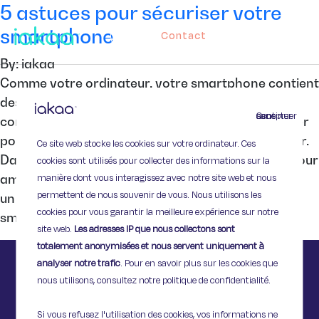
5 astuces pour sécuriser votre
smartphone
Contact
By: iakaa
Comme votre ordinateur, votre smartphone contient
des données personnelles et des informations
Continuer sans accepter
confidentielles. Il est donc primordial de le sécuriser
pour bloquer l’accès à un éventuel voleur ou hacker.
Ce site web stocke les cookies sur votre ordinateur. Ces
Dans la suite de cet article, découvrez 5 astuces pour
cookies sont utilisés pour collecter des informations sur la
manière dont vous interagissez avec notre site web et nous
améliorer la sécurité de votre smartphone. Utilisez
permettent de nous souvenir de vous. Nous utilisons les
un système de verrouillage La plupart des
cookies pour vous garantir la meilleure expérience sur notre
smartphones proposent […]
site web.
Les adresses IP que nous collectons sont
totalement anonymisées et nous servent uniquement à
analyser notre trafic
. Pour en savoir plus sur les cookies que
nous utilisons, consultez notre politique de confidentialité.
Si vous refusez l'utilisation des cookies, vos informations ne