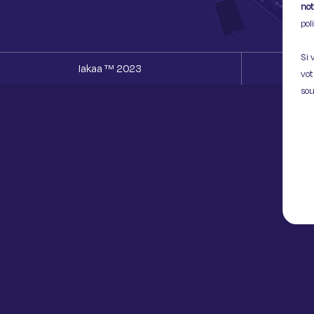
not
pol
Si 
Iakaa ™ 2023
vot
sou