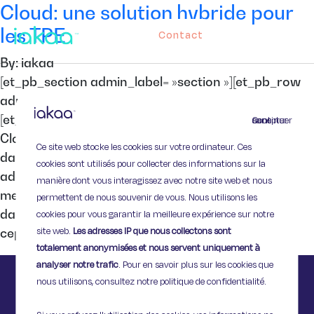
Cloud: une solution hybride pour
les TPE
Contact
By: iakaa
[et_pb_section admin_label= »section »][et_pb_row
admin_label= »row »][et_pb_column type= »4_4″]
[et_pb_text admin_label= »Texte »] Les services de
Continuer sans accepter
Cloud Computing sont de plus en plus populaires
Ce site web stocke les cookies sur votre ordinateur. Ces
dans les entreprises : 44% d’entre elles ont déjà
cookies sont utilisés pour collecter des informations sur la
adopté une solution Cloud et 24% envisagent d’en
manière dont vous interagissez avec notre site web et nous
mettre une en place prochainement. Très apprécié
permettent de nous souvenir de vous. Nous utilisons les
dans les grandes entreprises, le Cloud ne parvient
cookies pour vous garantir la meilleure expérience sur notre
site web.
Les adresses IP que nous collectons sont
cependant pas à séduire les dirigeants de […]
totalement anonymisées et nous servent uniquement à
analyser notre trafic
. Pour en savoir plus sur les cookies que
nous utilisons, consultez notre politique de confidentialité.