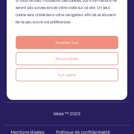
Si vous refusez l'utilisation des cookies, vos informations ne
seront pas suivies lors de votre visite sur ce site. Un seul
cookie sera utilisé dans votre navigateur afin de se souvenir
de ne pas suivre vos préférences.
Accepter tout
11 Rue de Provence,
75009 Paris
Personnaliser
Voir le blog
Tout rejeter
Iakaa ™ 2023
Mentions légales
Politique de confidentialité