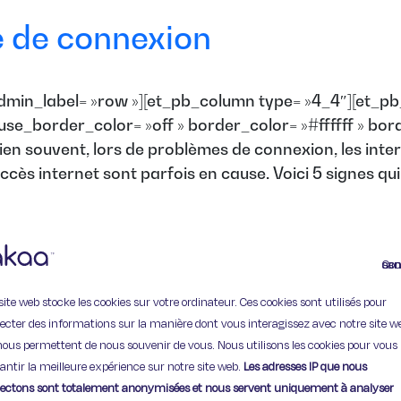
e de connexion
dmin_label= »row »][et_pb_column type= »4_4″][et_pb
use_border_color= »off » border_color= »#ffffff » bord
 bien souvent, lors de problèmes de connexion, les in
accès internet sont parfois en cause. Voici 5 signes 
Continuer
site web stocke les cookies sur votre ordinateur. Ces cookies sont utilisés pour
lecter des informations sur la manière dont vous interagissez avec notre site w
nous permettent de nous souvenir de vous. Nous utilisons les cookies pour vous
antir la meilleure expérience sur notre site web.
Les adresses IP que nous
11 Rue de Provence,
lectons sont totalement anonymisées et nous servent uniquement à analyser