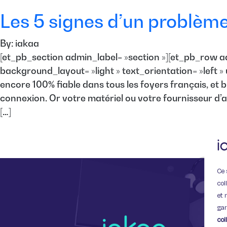
Les 5 signes d’un problèm
By: iakaa
[et_pb_section admin_label= »section »][et_pb_row a
background_layout= »light » text_orientation= »left » 
encore 100% fiable dans tous les foyers français, et
connexion. Or votre matériel ou votre fournisseur d’
[…]
Ce 
col
et 
gar
col