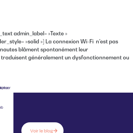
_text admin_label= »Texte »
er_style= »solid »] La connexion Wi-Fi n’est pas
ternautes blâment spontanément leur
qui traduisent généralement un dysfonctionnement ou
 sans accepter
eb
Voir le blog