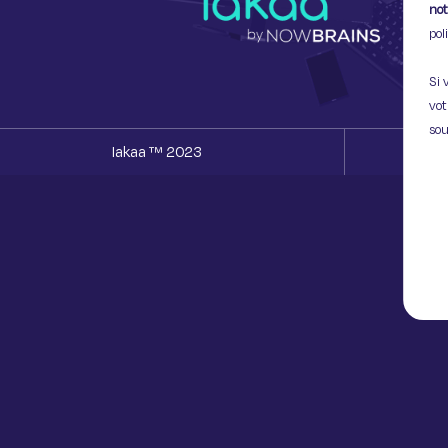
not
pol
Si 
vot
sou
Iakaa ™ 2023