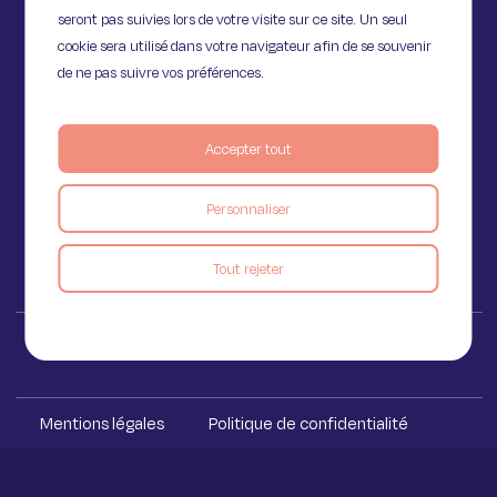
seront pas suivies lors de votre visite sur ce site. Un seul
cookie sera utilisé dans votre navigateur afin de se souvenir
de ne pas suivre vos préférences.
11 Rue de Provence,
75009 Paris
Accepter tout
Personnaliser
Voir le blog
Tout rejeter
Iakaa ™ 2023
Mentions légales
Politique de confidentialité