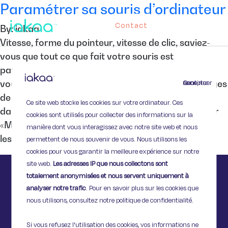
Paramétrer sa souris d’ordinateur
Contact
By: iakaa
Vitesse, forme du pointeur, vitesse de clic, saviez-
vous que tout ce que fait votre souris est
paramétrable ? Dans la suite de cet article, nous
Continuer sans accepter
vous expliquons comment personnaliser les réglages
de votre souris. Configurer sa souris Rendez-vous
Ce site web stocke les cookies sur votre ordinateur. Ces
dans votre panneau de configuration et cliquez sur
cookies sont utilisés pour collecter des informations sur la
«Matériel et audio» puis « Souris » : Vous découvrez
manière dont vous interagissez avec notre site web et nous
les propriétés […]
permettent de nous souvenir de vous. Nous utilisons les
cookies pour vous garantir la meilleure expérience sur notre
site web.
Les adresses IP que nous collectons sont
totalement anonymisées et nous servent uniquement à
analyser notre trafic
. Pour en savoir plus sur les cookies que
nous utilisons, consultez notre politique de confidentialité.
Si vous refusez l'utilisation des cookies, vos informations ne