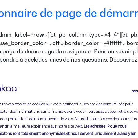
onnaire de page de démarr
dmin_label= »row »][et_pb_column type= »4_4″][et_pb
» use_border_color= »off » border_color= »#ffffff » b
a page de démarrage de navigateur. Pour en savoir p
ndre à quelques-unes de nos questions. Découvrez 
Continuer
site web stocke les cookies sur votre ordinateur. Ces cookies sont utilisés pour
lecter des informations sur la manière dont vous interagissez avec notre site w
nous permettent de nous souvenir de vous. Nous utilisons les cookies pour vous
11 Rue de Provence,
antir la meilleure expérience sur notre site web.
Les adresses IP que nous
75009 Paris
lectons sont totalement anonymisées et nous servent uniquement à analyser