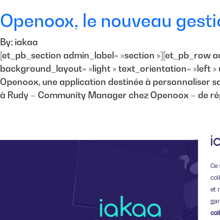
Openoox, le nouveau gesti
By: iakaa
[et_pb_section admin_label= »section »][et_pb_row a
background_layout= »light » text_orientation= »left 
Openoox, une application destinée à personnaliser s
à Rudy – Community Manager chez Openoox – de répo
Ce 
col
et 
gar
col