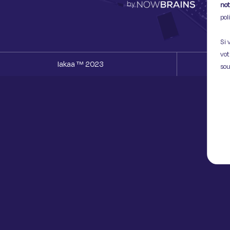
not
pol
Si 
vot
Iakaa ™ 2023
sou