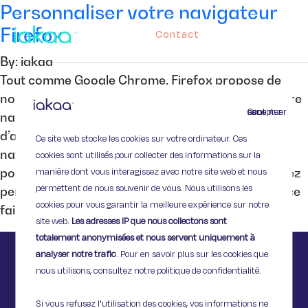
Personnaliser votre navigateur
Firefox
Contact
By: iakaa
Tout comme Google Chrome, Firefox propose de
nombreuses options de personnalisation pour votre
Continuer sans accepter
navigateur web. Voici quelques possibilités parmi
d’autres qui vous aideront à faire de Firefox un
Ce site web stocke les cookies sur votre ordinateur. Ces
navigateur qui vous ressemble ! Choisir un thème
cookies sont utilisés pour collecter des informations sur la
manière dont vous interagissez avec notre site web et nous
pour un navigateur Firefox Sur Firefox, vous pouvez
permettent de nous souvenir de vous. Nous utilisons les
personnaliser le thème de votre navigateur. Pour ce
cookies pour vous garantir la meilleure expérience sur notre
faire, rendez-vous sur la […]
site web.
Les adresses IP que nous collectons sont
totalement anonymisées et nous servent uniquement à
analyser notre trafic
. Pour en savoir plus sur les cookies que
nous utilisons, consultez notre politique de confidentialité.
Si vous refusez l'utilisation des cookies, vos informations ne