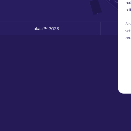
not
pol
Si 
Iakaa ™ 2023
vot
sou