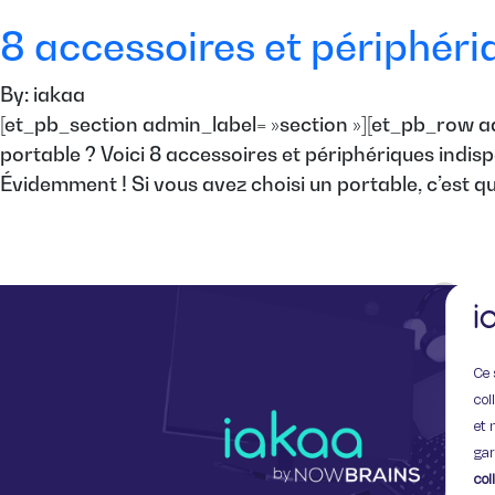
8 accessoires et périphéri
By: iakaa
[et_pb_section admin_label= »section »][et_pb_row a
portable ? Voici 8 accessoires et périphériques indi
Évidemment ! Si vous avez choisi un portable, c’est q
Ce 
col
et 
gar
col