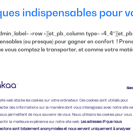
ques indispensables pour v
dmin_label= »row »][et_pb_column type= »4_4″][et_pb_
spensables (ou presque) pour gagner en confort ! Pre
ue vous comptez le transporter, et comme votre matérie
Continuer
site web stocke les cookies sur votre ordinateur. Ces cookies sont utilisés pour
lecter des informations sur la manière dont vous interagissez avec notre site w
11 Rue de Provence,
nous permettent de nous souvenir de vous. Nous utilisons les cookies pour vous
75009 Paris
antir la meilleure expérience sur notre site web.
Les adresses IP que nous
lectons sont totalement anonymisées et nous servent uniquement à analyser