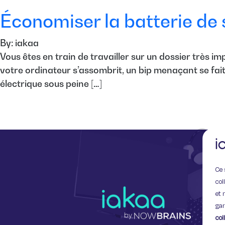
Économiser la batterie de
By: iakaa
Vous êtes en train de travailler sur un dossier très
votre ordinateur s’assombrit, un bip menaçant se fait
électrique sous peine […]
Ce 
col
et 
gar
col