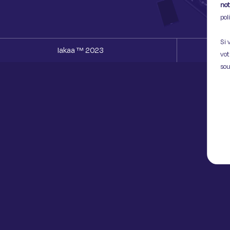
not
pol
Si 
Iakaa ™ 2023
vot
sou