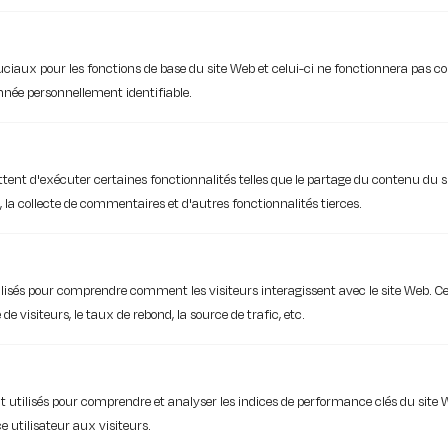
ruciaux pour les fonctions de base du site Web et celui-ci ne fonctionnera pas
née personnellement identifiable.
Créer un message d’absence sur
tent d'exécuter certaines fonctionnalités telles que le partage du contenu du s
Outlook
la collecte de commentaires et d'autres fonctionnalités tierces.
C’est l’été ! Granitas, pétanque et taboulé !
Chouette ! Durant les vacances, nombreux
ilisés pour comprendre comment les visiteurs interagissent avec le site Web. Ce
sont ceux qui en profitent pour ...
e visiteurs, le taux de rebond, la source de trafic, etc.
par
iakaa
4 mn
 utilisés pour comprendre et analyser les indices de performance clés du site 
e utilisateur aux visiteurs.