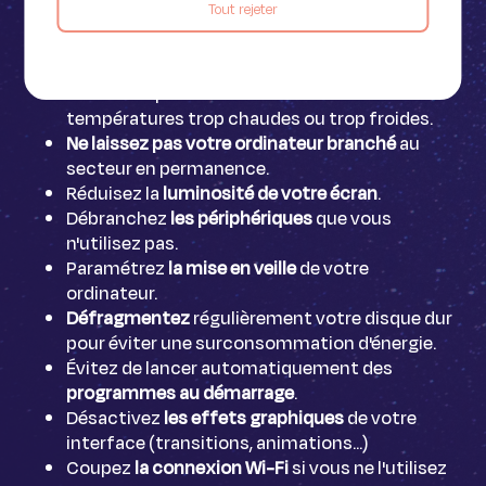
Tout rejeter
N'utilisez que le
cordon d'alimentation
fournit
par le fabriquant pour
recharger votre batterie
.
Évitez d’exposer votre ordinateur à des
températures trop chaudes ou trop froides.
Ne laissez pas votre ordinateur branché
au
secteur en permanence.
Réduisez la
luminosité de votre écran
.
Débranchez
les périphériques
que vous
n'utilisez pas.
Paramétrez
la mise en veille
de votre
ordinateur.
Défragmentez
régulièrement votre disque dur
pour éviter une surconsommation d'énergie.
Évitez de lancer automatiquement des
programmes au démarrage
.
Désactivez
les effets graphiques
de votre
interface (transitions, animations...)
Coupez
la connexion Wi-Fi
si vous ne l'utilisez