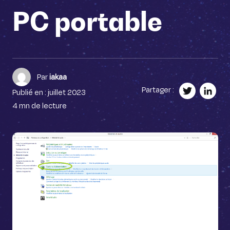
PC portable
Par
iakaa
Partager :
Publié en : juillet 2023
Twitte
Link
4 mn de lecture