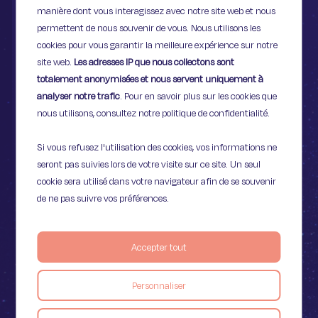
manière dont vous interagissez avec notre site web et nous
permettent de nous souvenir de vous. Nous utilisons les
cookies pour vous garantir la meilleure expérience sur notre
site web.
Les adresses IP que nous collectons sont
Vous pouvez à présent personnaliser plusieurs
totalement anonymisées et nous servent uniquement à
options : temps de mise en veille, allumage de l'écran
analyser notre trafic
. Pour en savoir plus sur les cookies que
et intensité de la luminosité.
nous utilisons, consultez notre politique de confidentialité.
Si vous refusez l'utilisation des cookies, vos informations ne
seront pas suivies lors de votre visite sur ce site. Un seul
cookie sera utilisé dans votre navigateur afin de se souvenir
Comment préserver
de ne pas suivre vos préférences.
sa batterie.
Accepter tout
Certaines mesures simples vont vous permettre
Personnaliser
d'
économiser la batterie de votre ordinateur
portable
et ainsi d'augmenter
sa durée de vie
.