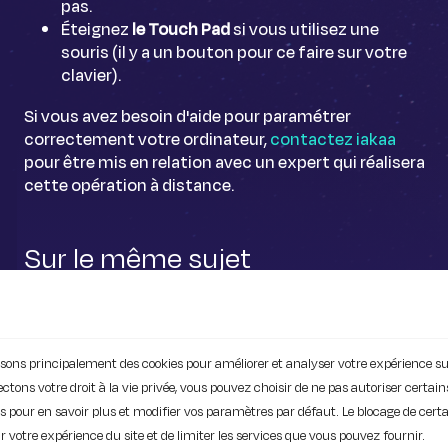
pas.
Éteignez
le Touch Pad
si vous utilisez une
souris (il y a un bouton pour ce faire sur votre
clavier).
Si vous avez besoin d'aide pour paramétrer
correctement votre ordinateur,
contactez iakaa
pour être mis en relation avec un expert qui réalisera
cette opération à distance.
Sur le même sujet
ilisons principalement des cookies pour améliorer et analyser votre expérience su
ons votre droit à la vie privée, vous pouvez choisir de ne pas autoriser certain
ies pour en savoir plus et modifier vos paramètres par défaut. Le blocage de cert
 votre expérience du site et de limiter les services que vous pouvez fournir.