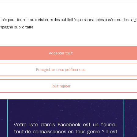
tilisés pour fournir aux visiteurs des publicités personnalisées basées sur les p
ampagne publicitaire.
Accepter tout
Enregistrer mes préférences
Tout rejeter
Facebook : créer des listes d’amis
Votre liste d’amis Facebook est un fourre-
tout de connaissances en tous genre ? Il est