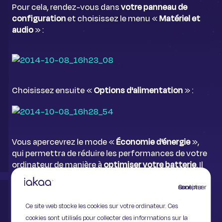
Pour cela, rendez-vous dans
votre panneau de
configuration
et choisissez le menu «
Matériel et
audio
» :
Choisissez ensuite «
Options d'alimentation
» :
Vous apercevrez le mode «
Économie d'énergie
»,
qui permettra de réduire les performances de votre
ordinateur de manière à
optimiser votre batterie
. Il
vous suffit de le cocher pour l'activer.
Continuer sans accepter
Pour le personnaliser, sélectionnez «
Modifier les
Ce site web stocke les cookies sur votre ordinateur. Ces
paramètres du mode
» :
cookies sont utilisés pour collecter des informations sur la