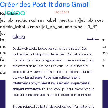
Créer des Post-It dans Gmail
Contact
By: iakaa
[et_pb_section admin_label= »section »][et_pb_row
admin_label= »row »][et_pb_column type= »4_4″]
[et_pb_text admin_label= »Texte »] Il n’est pas
Continuer sans accepter
toujours aisé de s’y retrouver parmi les nombreux e-
mails que l’on reçoit. Alors si vous utilisez Gmail, voici
Ce site web stocke les cookies sur votre ordinateur. Ces
une extension qui pourrait bien vous être utile ! Notes
cookies sont utilisés pour collecter des informations sur la
for Gmail permet d’ajouter des Post-It virtuels à vos
manière dont vous interagissez avec notre site web et nous
e-mails : vous pourrez donc joindre à vos messages
permettent de nous souvenir de vous. Nous utilisons les
cookies pour vous garantir la meilleure expérience sur notre
des […]
site web.
Les adresses IP que nous collectons sont
totalement anonymisées et nous servent uniquement à
analyser notre trafic
. Pour en savoir plus sur les cookies que
nous utilisons, consultez notre politique de confidentialité.
Si vous refusez l'utilisation des cookies, vos informations ne