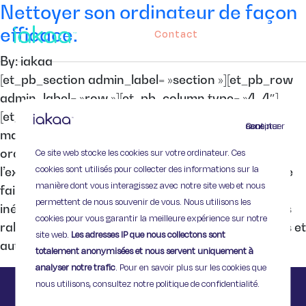
Nettoyer son ordinateur de façon
efficace.
Contact
By: iakaa
[et_pb_section admin_label= »section »][et_pb_row
admin_label= »row »][et_pb_column type= »4_4″]
[et_pb_text admin_label= »Texte »] Cliquer de
Continuer sans accepter
manière frénétique n’arrangera rien : votre
Ce site web stocke les cookies sur votre ordinateur. Ces
ordinateur est d’une lenteur affligeante. On vous
cookies sont utilisés pour collecter des informations sur la
l’expliquait dans notre article « Ordinateur lent, que
manière dont vous interagissez avec notre site web et nous
faire ? » : au fil du temps, un ordinateur accumule
permettent de nous souvenir de vous. Nous utilisons les
inévitablement des fichiers résiduels et ces fichiers
cookies pour vous garantir la meilleure expérience sur notre
ralentissent votre appareil. Autre option : des virus et
site web.
Les adresses IP que nous collectons sont
autres logiciels […]
totalement anonymisées et nous servent uniquement à
analyser notre trafic
. Pour en savoir plus sur les cookies que
nous utilisons, consultez notre politique de confidentialité.