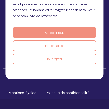
seront pas suivies lors de votre visite sur ce site. Un seul
cookie sera utilisé dans votre navigateur afin de se souvenir
de ne pas suivre vos préférences.
11 Rue de Provence,
75009 Paris
Accepter tout
Personnaliser
Voir le blog
Tout rejeter
Iakaa ™ 2023
Mentions légales
Politique de confidentialité