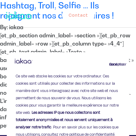
Hashtag, Troll, Selfie … Ils
rejoignent nos dictionnaires !
Contact
By: iakaa
[et_pb_section admin_label= »section »][et_pb_row
admin_label= »row »][et_pb_column type= »4_4″]
[et_pb_text admin_label= »Texte »
background_layout= »light » text_orientation= »left »
Continuer sans accepter
use_border_color= »off » border_color= »#ffffff »
Ce site web stocke les cookies sur votre ordinateur. Ces
border_style= »solid »] Comme chaque année, les
cookies sont utilisés pour collecter des informations sur la
dictionnaires se mettent à jour pour ajouter les
manière dont vous interagissez avec notre site web et nous
nouveaux mots employés dans la langue française.
permettent de nous souvenir de vous. Nous utilisons les
L’informatique ayant pris une place considérable
cookies pour vous garantir la meilleure expérience sur notre
dans notre quotidien, il était évident que le jargon
site web.
Les adresses IP que nous collectons sont
informatique intègre aussi les dicos. Pour 2015, le
totalement anonymisées et nous servent uniquement à
petit Robert, habillé […]
analyser notre trafic
. Pour en savoir plus sur les cookies que
nous utilisons, consultez notre politique de confidentialité.