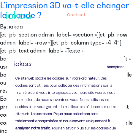
L’impression 3D va-t-elle changer
le monde ?
Contact
By: iakaa
[et_pb_section admin_label= »section »][et_pb_row
admin_label= »row »][et_pb_column type= »4_4″]
[et_pb_text admin_label= »Texte »
background_layout= »light » text_orientation= »left »
use_border_color= »off » border_color= »#ffffff »
Continuer sans accepter
border_style= »solid »] L’impression tridimensionnelle
Ce site web stocke les cookies sur votre ordinateur. Ces
ou impression 3D constitue-t-elle la troisième
cookies sont utilisés pour collecter des informations sur la
révolution industrielle, comme l’affirme The
manière dont vous interagissez avec notre site web et nous
Economist ? Les changements des modes de
permettent de nous souvenir de vous. Nous utilisons les
production et la baisse des coûts de fabrication ont
cookies pour vous garantir la meilleure expérience sur notre
site web.
Les adresses IP que nous collectons sont
conduit à l’avènement de la société de
totalement anonymisées et nous servent uniquement à
consommation au cours du 20ème siècle. La nouvelle
analyser notre trafic
. Pour en savoir plus sur les cookies que
industrie du […]