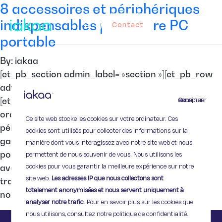
8 accessoires et périphériques
indispensables pour votre PC
Contact
portable
By: iakaa
[et_pb_section admin_label= »section »][et_pb_row
admin_label= »row »][et_pb_column type= »4_4″]
Continuer sans accepter
[et_pb_text admin_label= »Texte »] Vous avez un
ordinateur portable ? Voici 8 accessoires et
Ce site web stocke les cookies sur votre ordinateur. Ces
périphériques indispensables (ou presque) pour
cookies sont utilisés pour collecter des informations sur la
gagner en confort ! Prenez soin de votre PC
manière dont vous interagissez avec notre site web et nous
portable avec … Une housse Évidemment ! Si vous
permettent de nous souvenir de vous. Nous utilisons les
cookies pour vous garantir la meilleure expérience sur notre
avez choisi un portable, c’est que vous comptez le
site web.
Les adresses IP que nous collectons sont
transporter, et comme votre matériel est fragile,
totalement anonymisées et nous servent uniquement à
nous vous […]
analyser notre trafic
. Pour en savoir plus sur les cookies que
nous utilisons, consultez notre politique de confidentialité.