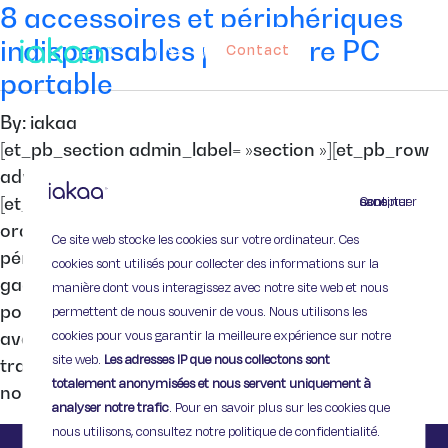
8 accessoires et périphériques
indispensables pour votre PC
Contact
portable
By: iakaa
[et_pb_section admin_label= »section »][et_pb_row
admin_label= »row »][et_pb_column type= »4_4″]
Continuer sans accepter
[et_pb_text admin_label= »Texte »] Vous avez un
ordinateur portable ? Voici 8 accessoires et
Ce site web stocke les cookies sur votre ordinateur. Ces
périphériques indispensables (ou presque) pour
cookies sont utilisés pour collecter des informations sur la
gagner en confort ! Prenez soin de votre PC
manière dont vous interagissez avec notre site web et nous
portable avec … Une housse Évidemment ! Si vous
permettent de nous souvenir de vous. Nous utilisons les
cookies pour vous garantir la meilleure expérience sur notre
avez choisi un portable, c’est que vous comptez le
site web.
Les adresses IP que nous collectons sont
transporter, et comme votre matériel est fragile,
totalement anonymisées et nous servent uniquement à
nous vous […]
analyser notre trafic
. Pour en savoir plus sur les cookies que
nous utilisons, consultez notre politique de confidentialité.