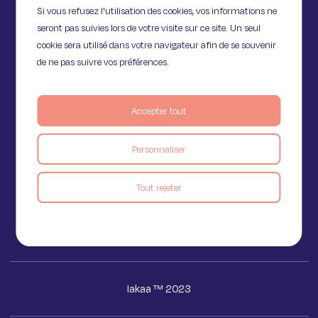
Si vous refusez l'utilisation des cookies, vos informations ne
seront pas suivies lors de votre visite sur ce site. Un seul
cookie sera utilisé dans votre navigateur afin de se souvenir
de ne pas suivre vos préférences.
Accepter tout
11 Rue de Provence,
75009 Paris
Personnaliser
Tout rejeter
Voir le blog
Iakaa ™ 2023