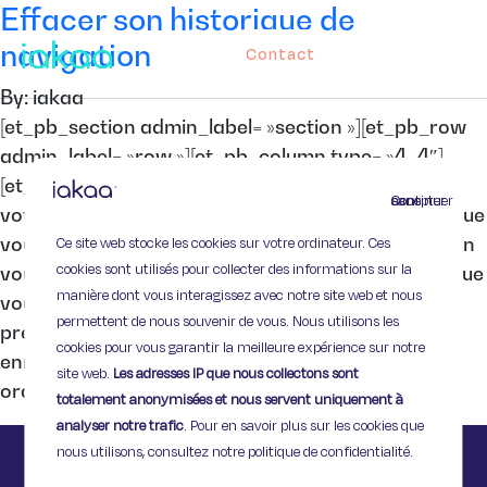
Effacer son historique de
navigation
Contact
By: iakaa
[et_pb_section admin_label= »section »][et_pb_row
admin_label= »row »][et_pb_column type= »4_4″]
[et_pb_text admin_label= »Texte »] Savez-vous que
Continuer sans accepter
votre ordinateur garde en mémoire tous les sites que
Ce site web stocke les cookies sur votre ordinateur. Ces
vous consultez ? Pratique, l’historique de navigation
cookies sont utilisés pour collecter des informations sur la
vous permet de retrouver facilement un site web que
manière dont vous interagissez avec notre site web et nous
vous auriez oublié d’ajouter à vos favoris. Si vous
permettent de nous souvenir de vous. Nous utilisons les
préférez que ces informations ne soient pas
cookies pour vous garantir la meilleure expérience sur notre
enregistrées, par exemple si vous partagez votre
site web.
Les adresses IP que nous collectons sont
ordinateur […]
totalement anonymisées et nous servent uniquement à
analyser notre trafic
. Pour en savoir plus sur les cookies que
nous utilisons, consultez notre politique de confidentialité.