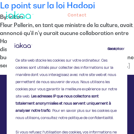
Le point sur la loi Hadopi
Contact
By: iakaa
Fleur Pellerin, en tant que ministre de la culture, avait
annoncé qu’il n’y aurait aucune collaboration entre
Hadopi et le CSA. En effet, il était question que le
Continuer sans accepter
dispositif Hadopi, consommant de plus en plus de
budget, s’allie au CSA dans un but économique. Ce ne
Ce site web stocke les cookies sur votre ordinateur. Ces
sera donc pas le cas, mais la ministre a confirmé […]
cookies sont utilisés pour collecter des informations sur la
manière dont vous interagissez avec notre site web et nous
permettent de nous souvenir de vous. Nous utilisons les
cookies pour vous garantir la meilleure expérience sur notre
site web.
Les adresses IP que nous collectons sont
totalement anonymisées et nous servent uniquement à
analyser notre trafic
. Pour en savoir plus sur les cookies que
nous utilisons, consultez notre politique de confidentialité.
Si vous refusez l'utilisation des cookies, vos informations ne