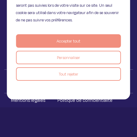
seront pas suivies lors de votre visite sur ce site. Un seul
11 Rue de Provence,
cookie sera utilisé dans votre navigateur afin de se souvenir
75009 Paris
de ne pas suivre vos préférences.
Accepter tout
Voir le blog
Personnaliser
Tout rejeter
Iakaa ™ 2023
Mentions légales
Politique de confidentialité