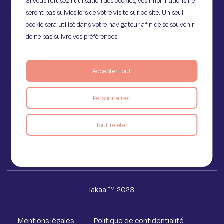
Si vous refusez l'utilisation des cookies, vos informations ne
seront pas suivies lors de votre visite sur ce site. Un seul
cookie sera utilisé dans votre navigateur afin de se souvenir
de ne pas suivre vos préférences.
Accepter tout
11 Rue de Provence,
75009 Paris
Personnaliser
Voir le blog
Tout rejeter
Iakaa ™ 2023
Mentions légales
Politique de confidentialité