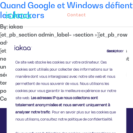
Quand Google et Windows défient
les hackers
Contact
By: iakaa
[et_pb_section admin_label= »section »][et_pb_row
admin_label= »row »][et_pb_column type= »4_4″]
[et_pb_text admin_label= »Texte »] Tous les hackers
Continuer sans accepter
ne sont pas des pirates, loin s’en faut. Un hacker est
Ce site web stocke les cookies sur votre ordinateur. Ces
un expert de l’informatique, un spécialiste de la
cookies sont utilisés pour collecter des informations sur la
sécurité, un maestro de l’exploitation des failles qui
manière dont vous interagissez avec notre site web et nous
tente de percer tous les petits secrets d’un logiciel
permettent de nous souvenir de vous. Nous utilisons les
pour en trouver les faiblesses ou les anomalies.
cookies pour vous garantir la meilleure expérience sur notre
site web.
Les adresses IP que nous collectons sont
Certes, certains le […]
totalement anonymisées et nous servent uniquement à
analyser notre trafic
. Pour en savoir plus sur les cookies que
nous utilisons, consultez notre politique de confidentialité.