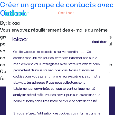
Créer un groupe de contacts avec
Outlook
Contact
By: iakaa
Vous envoyez régulièrement des e-mails au même
groupe de personnes ? Pour gagner du temps, vous
Continuer sans accepter
pouvez créer sur Outlook un groupe de contacts qui
vous permettra d’envoyer des e-mails à plusieurs
Ce site web stocke les cookies sur votre ordinateur. Ces
contacts en même temps très facilement. Voici
cookies sont utilisés pour collecter des informations sur la
manière dont vous interagissez avec notre site web et nous
comment vous y prendre : Ouvrez votre messagerie
permettent de nous souvenir de vous. Nous utilisons les
Outlook et sélectionnez « Carnet d’adresses » : Une
cookies pour vous garantir la meilleure expérience sur notre
fenêtre s’ouvre, […]
site web.
Les adresses IP que nous collectons sont
totalement anonymisées et nous servent uniquement à
analyser notre trafic
. Pour en savoir plus sur les cookies que
nous utilisons, consultez notre politique de confidentialité.
Si vous refusez l'utilisation des cookies, vos informations ne