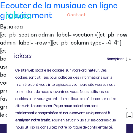
Ecouter de la musique en ligne
gratuitement
Contact
By: iakaa
[et_pb_section admin_label= »section »][et_pb_row
admin_label= »row »][et_pb_column type= »4_4″]
[et_pb_text admin_label= »Texte »
background_layout= »light » text_orientation= »left »
Continuer sans accepter
use_border_color= »off » border_color= »#ffffff »
Ce site web stocke les cookies sur votre ordinateur. Ces
border_style= »solid »] Amateurs de musique, vous
cookies sont utilisés pour collecter des informations sur la
vous demandez où écouter vos artistes et titres
manière dont vous interagissez avec notre site web et nous
préférés ? Découvrez nos applications et sites
permettent de nous souvenir de vous. Nous utilisons les
favoris pour écouter de la musique en ligne
cookies pour vous garantir la meilleure expérience sur notre
site web.
Les adresses IP que nous collectons sont
gratuitement et en toute légalité : Deezer Deezer,
totalement anonymisées et nous servent uniquement à
le célèbre site français d’écoute en streaming a vu […]
analyser notre trafic
. Pour en savoir plus sur les cookies que
nous utilisons, consultez notre politique de confidentialité.