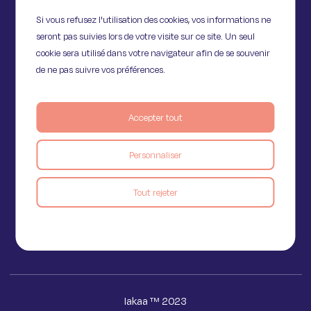
Si vous refusez l'utilisation des cookies, vos informations ne
seront pas suivies lors de votre visite sur ce site. Un seul
cookie sera utilisé dans votre navigateur afin de se souvenir
de ne pas suivre vos préférences.
Accepter tout
11 Rue de Provence,
Personnaliser
75009 Paris
Tout rejeter
Voir le blog
Iakaa ™ 2023