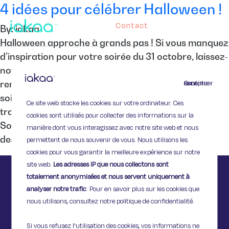
4 idées pour célébrer Halloween !
Contact
By: iakaa
Halloween approche à grands pas ! Si vous manquez
d’inspiration pour votre soirée du 31 octobre, laissez-
nous vous suggérer quelques idées qui devraient
Continuer sans accepter
rendre votre soirée terrifiante à souhait ! Entre
soirée déguisée, film d’horreur ou le plus
Ce site web stocke les cookies sur votre ordinateur. Ces
traditionnel « trick or treat », à vous de choisir…
cookies sont utilisés pour collecter des informations sur la
Soirée déguisée Digital Dudz est une application
manière dont vous interagissez avec notre site web et nous
destinée à animer […]
permettent de nous souvenir de vous. Nous utilisons les
cookies pour vous garantir la meilleure expérience sur notre
site web.
Les adresses IP que nous collectons sont
totalement anonymisées et nous servent uniquement à
analyser notre trafic
. Pour en savoir plus sur les cookies que
nous utilisons, consultez notre politique de confidentialité.
Si vous refusez l'utilisation des cookies, vos informations ne