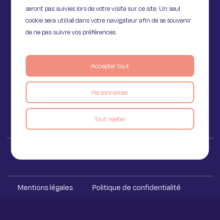
seront pas suivies lors de votre visite sur ce site. Un seul
cookie sera utilisé dans votre navigateur afin de se souvenir
de ne pas suivre vos préférences.
11 Rue de Provence,
75009 Paris
Accepter tout
Personnaliser
Voir le blog
Tout rejeter
Iakaa ™ 2023
Mentions légales
Politique de confidentialité