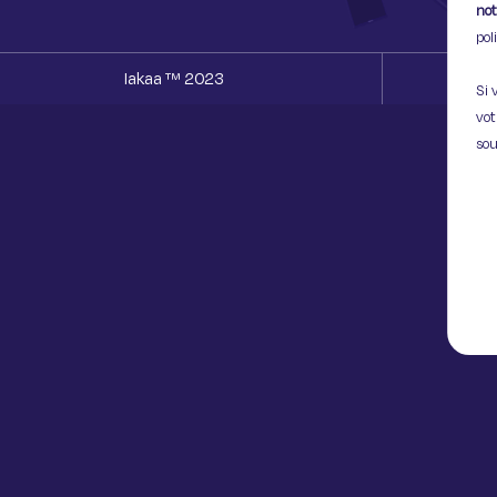
not
pol
Iakaa ™ 2023
Si 
vot
sou