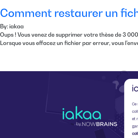
Comment restaurer un fichi
By: iakaa
Oups ! Vous venez de supprimer votre thèse de 3 000 
Lorsque vous effacez un fichier par erreur, vous l’envo
Ce 
col
et 
gar
col