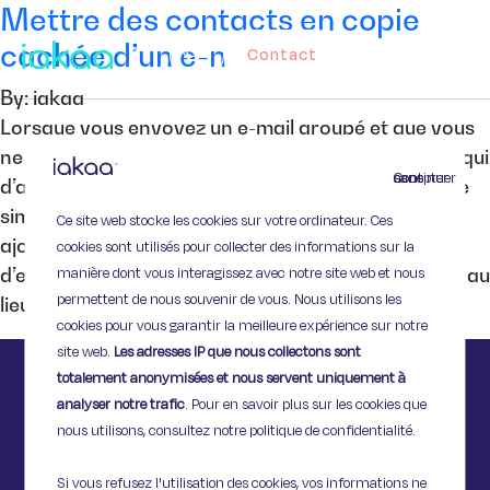
Mettre des contacts en copie
cachée d’un e-mail
Contact
By: iakaa
Lorsque vous envoyez un e-mail groupé et que vous
ne souhaitez pas que vos contacts puissent voir à qui
Continuer sans accepter
d’autre cet e-mail a été envoyé, il existe un système
simple pour cacher les contacts en copie. Pour
Ce site web stocke les cookies sur votre ordinateur. Ces
ajouter des contacts en copie cachée, il vous suffit
cookies sont utilisés pour collecter des informations sur la
manière dont vous interagissez avec notre site web et nous
d’entrer leurs adresses e-mail dans l’espace « Cci » au
permettent de nous souvenir de vous. Nous utilisons les
lieu […]
cookies pour vous garantir la meilleure expérience sur notre
site web.
Les adresses IP que nous collectons sont
totalement anonymisées et nous servent uniquement à
analyser notre trafic
. Pour en savoir plus sur les cookies que
nous utilisons, consultez notre politique de confidentialité.
Si vous refusez l'utilisation des cookies, vos informations ne