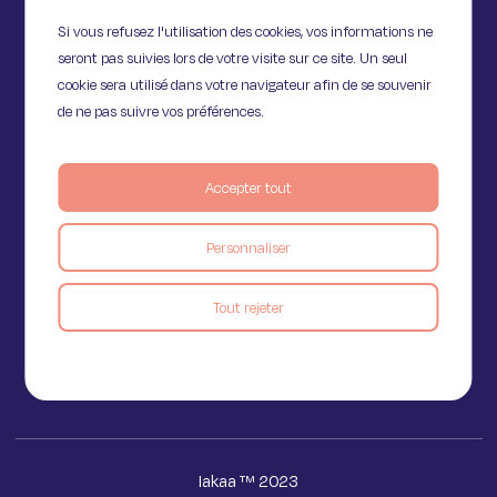
Si vous refusez l'utilisation des cookies, vos informations ne
seront pas suivies lors de votre visite sur ce site. Un seul
cookie sera utilisé dans votre navigateur afin de se souvenir
de ne pas suivre vos préférences.
Accepter tout
11 Rue de Provence,
Personnaliser
75009 Paris
Tout rejeter
Voir le blog
Iakaa ™ 2023