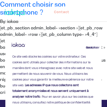
Comment choisir son
smartphone ?
Contact
By: iakaa
[et_pb_section admin_label= »section »][et_pb_row
admin_label= »row »][et_pb_column type= »4_4″]
[et_pb_text admin_label= »Texte »
background_layout= »light » text_orientation= »left »
Continuer sans accepter
use_border_color= »off » border_color= »#ffffff »
Ce site web stocke les cookies sur votre ordinateur. Ces
border_style= »solid »] Les smartphones sont de plus
cookies sont utilisés pour collecter des informations sur la
en plus nombreux sur le marché de la téléphonie
manière dont vous interagissez avec notre site web et nous
mobile, et il est parfois difficile de choisir celui qui
permettent de nous souvenir de vous. Nous utilisons les
répondra le mieux à vos besoins mais aussi à votre
cookies pour vous garantir la meilleure expérience sur notre
site web.
Les adresses IP que nous collectons sont
budget. Avant de choisir il faudra donc définir vos
totalement anonymisées et nous servent uniquement à
critères de […]
analyser notre trafic
. Pour en savoir plus sur les cookies que
nous utilisons, consultez notre politique de confidentialité.