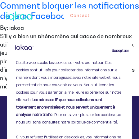
Comment bloquer les notifications
de jeux Facebook
Contact
By: iakaa
S’il y a bien un phénomène qui agace de nombreux
utilisateurs de Facebook, ce sont les invitations aux
Continuer sans accepter
jeux. En effet, de plus en plus d’utilisateurs se
plaignent d’être assailli par les notifications
Ce site web stocke les cookies sur votre ordinateur. Ces
d’invitation. Inutile de rager sur vos amis en ligne, ils
cookies sont utilisés pour collecter des informations sur la
manière dont vous interagissez avec notre site web et nous
n’y sont pour rien, les applications prennent elles-
permettent de nous souvenir de vous. Nous utilisons les
mêmes cette initiative. Heureusement, il […]
cookies pour vous garantir la meilleure expérience sur notre
site web.
Les adresses IP que nous collectons sont
totalement anonymisées et nous servent uniquement à
analyser notre trafic
. Pour en savoir plus sur les cookies que
nous utilisons, consultez notre politique de confidentialité.
Si vous refusez l'utilisation des cookies, vos informations ne