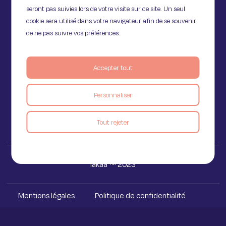
seront pas suivies lors de votre visite sur ce site. Un seul
cookie sera utilisé dans votre navigateur afin de se souvenir
de ne pas suivre vos préférences.
11 Rue de Provence,
75009 Paris
Accepter tout
Personnaliser
Voir le blog
Tout rejeter
Iakaa ™ 2023
Mentions légales
Politique de confidentialité