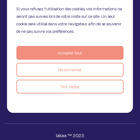
Si vous refusez l'utilisation des cookies, vos informations ne
seront pas suivies lors de votre visite sur ce site. Un seul
cookie sera utilisé dans votre navigateur afin de se souvenir
de ne pas suivre vos préférences.
Accepter tout
11 Rue de Provence,
Personnaliser
75009 Paris
Tout rejeter
Voir le blog
Iakaa ™ 2023