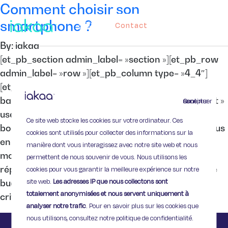
Comment choisir son
smartphone ?
Contact
By: iakaa
[et_pb_section admin_label= »section »][et_pb_row
admin_label= »row »][et_pb_column type= »4_4″]
[et_pb_text admin_label= »Texte »
background_layout= »light » text_orientation= »left »
Continuer sans accepter
use_border_color= »off » border_color= »#ffffff »
Ce site web stocke les cookies sur votre ordinateur. Ces
border_style= »solid »] Les smartphones sont de plus
cookies sont utilisés pour collecter des informations sur la
en plus nombreux sur le marché de la téléphonie
manière dont vous interagissez avec notre site web et nous
mobile, et il est parfois difficile de choisir celui qui
permettent de nous souvenir de vous. Nous utilisons les
répondra le mieux à vos besoins mais aussi à votre
cookies pour vous garantir la meilleure expérience sur notre
site web.
Les adresses IP que nous collectons sont
budget. Avant de choisir il faudra donc définir vos
totalement anonymisées et nous servent uniquement à
critères de […]
analyser notre trafic
. Pour en savoir plus sur les cookies que
nous utilisons, consultez notre politique de confidentialité.