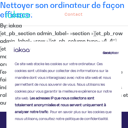
Nettoyer son ordinateur de façon
efficace.
Contact
By: iakaa
[et_pb_section admin_label= »section »][et_pb_row
admin_label= »row »][et_pb_column type= »4_4″]
[et_pb_text admin_label= »Texte »] Cliquer de
Continuer sans accepter
manière frénétique n’arrangera rien : votre
Ce site web stocke les cookies sur votre ordinateur. Ces
ordinateur est d’une lenteur affligeante. On vous
cookies sont utilisés pour collecter des informations sur la
l’expliquait dans notre article « Ordinateur lent, que
manière dont vous interagissez avec notre site web et nous
faire ? » : au fil du temps, un ordinateur accumule
permettent de nous souvenir de vous. Nous utilisons les
inévitablement des fichiers résiduels et ces fichiers
cookies pour vous garantir la meilleure expérience sur notre
ralentissent votre appareil. Autre option : des virus et
site web.
Les adresses IP que nous collectons sont
autres logiciels […]
totalement anonymisées et nous servent uniquement à
analyser notre trafic
. Pour en savoir plus sur les cookies que
nous utilisons, consultez notre politique de confidentialité.