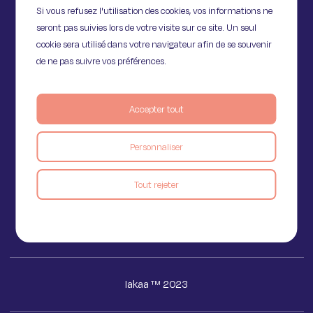
Si vous refusez l'utilisation des cookies, vos informations ne
seront pas suivies lors de votre visite sur ce site. Un seul
cookie sera utilisé dans votre navigateur afin de se souvenir
de ne pas suivre vos préférences.
Accepter tout
11 Rue de Provence,
75009 Paris
Personnaliser
Tout rejeter
Voir le blog
Iakaa ™ 2023