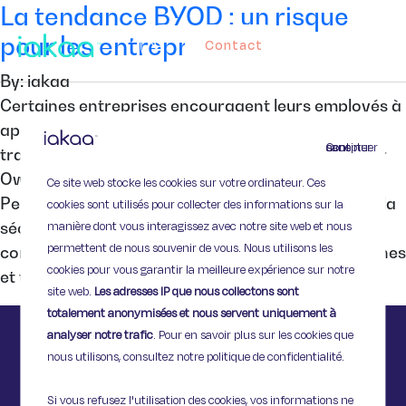
La tendance BYOD : un risque
pour les entreprises ?
Contact
By: iakaa
Certaines entreprises encouragent leurs employés à
apporter leur matériel informatique personnel au
Continuer sans accepter
travail. Ce phénomène, appelé le BYOD (Bring Your
Own Device), ou PAP (Prenez vos Appareils
Ce site web stocke les cookies sur votre ordinateur. Ces
Personnels) amène plusieurs questions relatives à la
cookies sont utilisés pour collecter des informations sur la
manière dont vous interagissez avec notre site web et nous
sécurité des données de l’entreprise. Le BYOD
permettent de nous souvenir de vous. Nous utilisons les
concerne les ordinateurs mais aussi les smartphones
cookies pour vous garantir la meilleure expérience sur notre
et tablettes. Les plus du BYOD. Le […]
site web.
Les adresses IP que nous collectons sont
totalement anonymisées et nous servent uniquement à
analyser notre trafic
. Pour en savoir plus sur les cookies que
nous utilisons, consultez notre politique de confidentialité.
Si vous refusez l'utilisation des cookies, vos informations ne