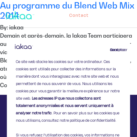
Au programme du Blend Web Mix
2014
Contact
By: iakaa
Demain et après-demain, la Iakaa Team participera
au Blend Web Mix ! N’hésitez-pas à nous contacter
Continuer sans accepter
via Twitter si vous souhaitez nous rencontrer ! Le
Blend Web Mix, c’est quoi ? 2 jours de conférences,
Ce site web stocke les cookies sur votre ordinateur. Ces
ateliers et rencontres autour du web. Ça se passe
cookies sont utilisés pour collecter des informations sur la
manière dont vous interagissez avec notre site web et nous
où et quand ? Les 29 et 30 Octobre, au Centre de
permettent de nous souvenir de vous. Nous utilisons les
Congrès de […]
cookies pour vous garantir la meilleure expérience sur notre
site web.
Les adresses IP que nous collectons sont
totalement anonymisées et nous servent uniquement à
analyser notre trafic
. Pour en savoir plus sur les cookies que
nous utilisons, consultez notre politique de confidentialité.
Si vous refusez l'utilisation des cookies, vos informations ne