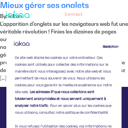
Mieux gérer ses onglets
Contact
By: iakaa
L’apparition d’onglets sur les navigateurs web fut une
véritable révolution ! Finies les dizaines de pages
ouvertes sur votre bureau, grâce aux onglets, la
Continuer sans accepter
navigation est plus simple et intuitive. Pour mieux
gérer vos onglets, suivez nos quelques astuces
Ce site web stocke les cookies sur votre ordinateur. Ces
pratiques. Epingler un onglet Si vous avez l’habitude
cookies sont utilisés pour collecter des informations sur la
de consulter un site très régulièrement, vous pouvez
manière dont vous interagissez avec notre site web et nous
[…]
permettent de nous souvenir de vous. Nous utilisons les
cookies pour vous garantir la meilleure expérience sur notre
site web.
Les adresses IP que nous collectons sont
totalement anonymisées et nous servent uniquement à
analyser notre trafic
. Pour en savoir plus sur les cookies que
nous utilisons, consultez notre politique de confidentialité.
Si vous refusez l'utilisation des cookies, vos informations ne