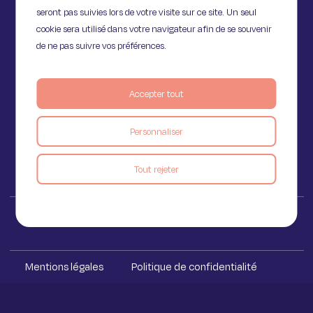
seront pas suivies lors de votre visite sur ce site. Un seul
cookie sera utilisé dans votre navigateur afin de se souvenir
de ne pas suivre vos préférences.
11 Rue de Provence,
75009 Paris
Accepter tout
Personnaliser
Voir le blog
Tout rejeter
Iakaa ™ 2023
Mentions légales
Politique de confidentialité