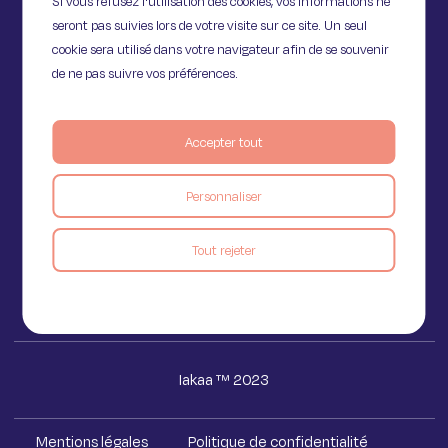
Si vous refusez l'utilisation des cookies, vos informations ne
seront pas suivies lors de votre visite sur ce site. Un seul
cookie sera utilisé dans votre navigateur afin de se souvenir
de ne pas suivre vos préférences.
Accepter tout
11 Rue de Provence,
75009 Paris
Personnaliser
Voir le blog
Tout rejeter
Iakaa ™ 2023
Mentions légales
Politique de confidentialité