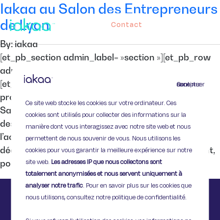
Iakaa au Salon des Entrepreneurs
de Lyon
Contact
By: iakaa
[et_pb_section admin_label= »section »][et_pb_row
admin_label= »row »][et_pb_column type= »4_4″]
[et_pb_text admin_label= »Texte »] Les 11 et 12 juin
Continuer sans accepter
prochain, Iakaa participera à la 11ème édition du
Ce site web stocke les cookies sur votre ordinateur. Ces
Salon des Entrepreneurs qui se tiendra au Centre
cookies sont utilisés pour collecter des informations sur la
des Congrès de Lyon. Cette année, le salon met
manière dont vous interagissez avec notre site web et nous
l’accent sur « les solutions numériques innovantes
permettent de nous souvenir de vous. Nous utilisons les
dédiées aux TPE et PME ». Que vous soyez dirigeant,
cookies pour vous garantir la meilleure expérience sur notre
site web.
Les adresses IP que nous collectons sont
porteur d’un projet ou jeune […]
totalement anonymisées et nous servent uniquement à
analyser notre trafic
. Pour en savoir plus sur les cookies que
nous utilisons, consultez notre politique de confidentialité.