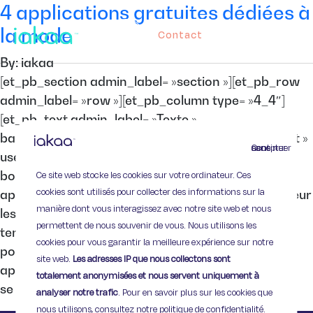
4 applications gratuites dédiées à
la mode
Contact
By: iakaa
[et_pb_section admin_label= »section »][et_pb_row
admin_label= »row »][et_pb_column type= »4_4″]
[et_pb_text admin_label= »Texte »
background_layout= »light » text_orientation= »left »
Continuer sans accepter
use_border_color= »off » border_color= »#ffffff »
Ce site web stocke les cookies sur votre ordinateur. Ces
border_style= »solid »] Iakaa vous présente 4
cookies sont utilisés pour collecter des informations sur la
applications mode qui devraient combler de bonheur
manière dont vous interagissez avec notre site web et nous
les fashionistas. Pour suivre les différentes
permettent de nous souvenir de vous. Nous utilisons les
tendances, être toujours à la pointe de la mode ou
cookies pour vous garantir la meilleure expérience sur notre
pour renouveler votre garde-robe, découvrez-les
site web.
Les adresses IP que nous collectons sont
applications qu’il vous faut. Asap54 Asap54
totalement anonymisées et nous servent uniquement à
se présente comme le Shazam de la mode ! […]
analyser notre trafic
. Pour en savoir plus sur les cookies que
nous utilisons, consultez notre politique de confidentialité.