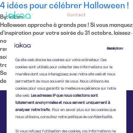
4 idées pour célébrer Halloween !
Contact
By: iakaa
Halloween approche à grands pas ! Si vous manquez
d’inspiration pour votre soirée du 31 octobre, laissez-
nous vous suggérer quelques idées qui devraient
Continuer sans accepter
rendre votre soirée terrifiante à souhait ! Entre
soirée déguisée, film d’horreur ou le plus
Ce site web stocke les cookies sur votre ordinateur. Ces
traditionnel « trick or treat », à vous de choisir…
cookies sont utilisés pour collecter des informations sur la
Soirée déguisée Digital Dudz est une application
manière dont vous interagissez avec notre site web et nous
destinée à animer […]
permettent de nous souvenir de vous. Nous utilisons les
cookies pour vous garantir la meilleure expérience sur notre
site web.
Les adresses IP que nous collectons sont
totalement anonymisées et nous servent uniquement à
analyser notre trafic
. Pour en savoir plus sur les cookies que
nous utilisons, consultez notre politique de confidentialité.
Si vous refusez l'utilisation des cookies, vos informations ne