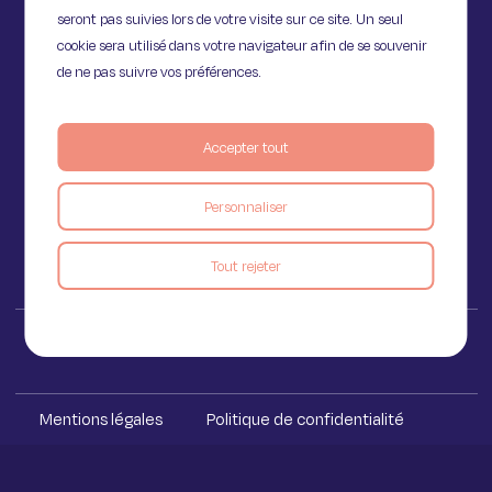
seront pas suivies lors de votre visite sur ce site. Un seul
cookie sera utilisé dans votre navigateur afin de se souvenir
de ne pas suivre vos préférences.
11 Rue de Provence,
75009 Paris
Accepter tout
Personnaliser
Voir le blog
Tout rejeter
Iakaa ™ 2023
Mentions légales
Politique de confidentialité