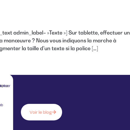
ext admin_label= »Texte »] Sur tablette, effectuer un
s la manœuvre ? Nous vous indiquons la marche à
er la taille d’un texte si la police […]
 sans accepter
eb
Voir le blog