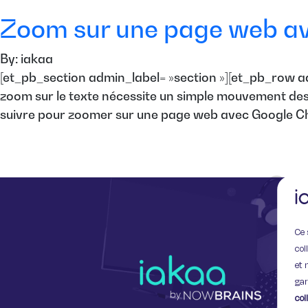
Zoom sur une page web a
By: iakaa
[et_pb_section admin_label= »section »][et_pb_row ad
zoom sur le texte nécessite un simple mouvement des
suivre pour zoomer sur une page web avec Google Chr
Ce 
col
et 
gar
col