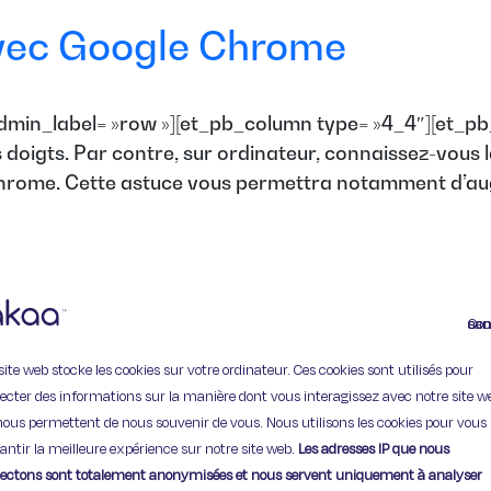
vec Google Chrome
min_label= »row »][et_pb_column type= »4_4″][et_pb_t
 doigts. Par contre, sur ordinateur, connaissez-vou
ome. Cette astuce vous permettra notamment d’augment
Continuer
site web stocke les cookies sur votre ordinateur. Ces cookies sont utilisés pour
lecter des informations sur la manière dont vous interagissez avec notre site w
11 Rue de Provence,
nous permettent de nous souvenir de vous. Nous utilisons les cookies pour vous
75009 Paris
antir la meilleure expérience sur notre site web.
Les adresses IP que nous
lectons sont totalement anonymisées et nous servent uniquement à analyser