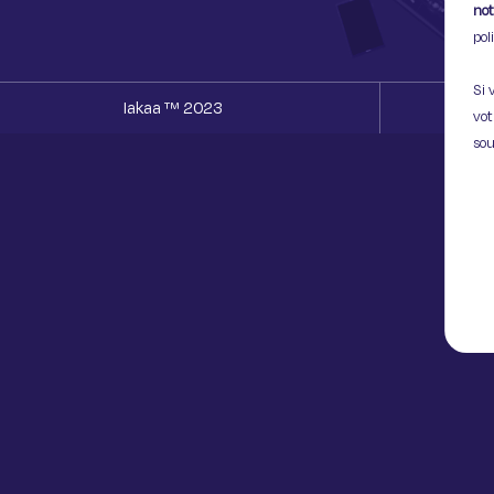
not
pol
Si 
Iakaa ™ 2023
vot
sou