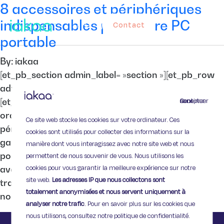
8 accessoires et périphériques
indispensables pour votre PC
Contact
portable
By: iakaa
[et_pb_section admin_label= »section »][et_pb_row
admin_label= »row »][et_pb_column type= »4_4″]
Continuer sans accepter
[et_pb_text admin_label= »Texte »] Vous avez un
ordinateur portable ? Voici 8 accessoires et
Ce site web stocke les cookies sur votre ordinateur. Ces
périphériques indispensables (ou presque) pour
cookies sont utilisés pour collecter des informations sur la
gagner en confort ! Prenez soin de votre PC
manière dont vous interagissez avec notre site web et nous
portable avec … Une housse Évidemment ! Si vous
permettent de nous souvenir de vous. Nous utilisons les
cookies pour vous garantir la meilleure expérience sur notre
avez choisi un portable, c’est que vous comptez le
site web.
Les adresses IP que nous collectons sont
transporter, et comme votre matériel est fragile,
totalement anonymisées et nous servent uniquement à
nous vous […]
analyser notre trafic
. Pour en savoir plus sur les cookies que
nous utilisons, consultez notre politique de confidentialité.