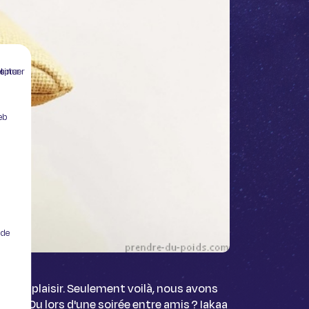
 sans accepter
eb
 de
grand plaisir. Seulement voilà, nous avons
veil ? Ou lors d'une soirée entre amis ? Iakaa