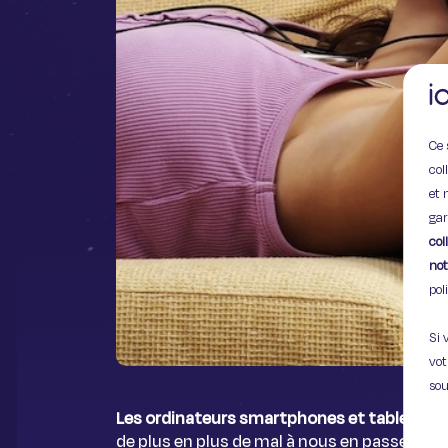
Ce 
col
et 
gar
col
not
pol
Si 
vot
sou
Les ordinateurs smartphones et tablettes
de plus en plus de mal à nous en passer. Qui