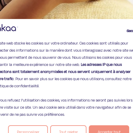
Continuer
site web stocke les cookies sur votre ordinateur. Ces cookies sont utilisés pour
lecter des informations sur la manière dont vous interagissez avec notre site w
nous permettent de nous souvenir de vous. Nous utilisons les cookies pour vous
antir la meilleure expérience sur notre site web.
Les adresses IP que nous
lectons sont totalement anonymisées et nous servent uniquement à analyser
re trafic
. Pour en savoir plus sur les cookies que nous utilisons, consultez notre
itique de confidentialité.
vous refusez l'utilisation des cookies, vos informations ne seront pas suivies lors
re visite sur ce site. Un seul cookie sera utilisé dans votre navigateur afin de se
venir de ne pas suivre vos préférences.
ont trouvé leur place dans notre quotidien pour notre plus 
 ne s'est jamais surpris à regarder son
smartphone
dés le ré
Personnaliser
Tout rejeter
Accepter tout