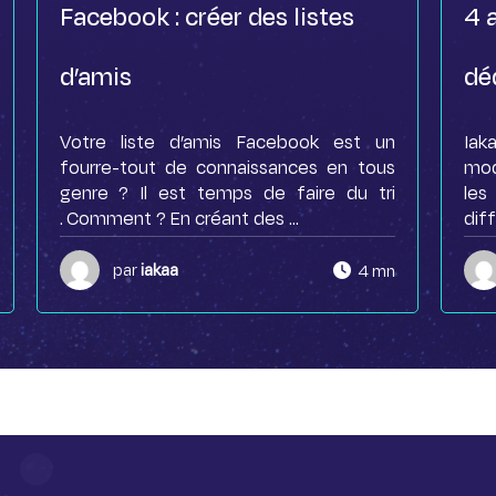
Facebook : créer des listes
4 
d’amis
dé
Votre liste d’amis Facebook est un
Iak
fourre-tout de connaissances en tous
mod
genre ? Il est temps de faire du tri
les
. Comment ? En créant des ...
diff
par
iakaa
4 mn