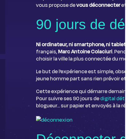
vous propose de
vous déconnecter
et de v
90 jours de déc
Ni ordinateur, ni smartphone, ni tablette
, c
français,
Marc Antoine Colaciuri
. Pendant
9
choisir la ville la plus connectée du monde :
Le but de l'expérience est simple, observer 
jeune homme part sans rien prévoir et une f
Cette expérience qui démarre demain amène
Pour suivre ses 90 jours de
digital détox
, r
blogueur... sur papier et envoyés à la rédact