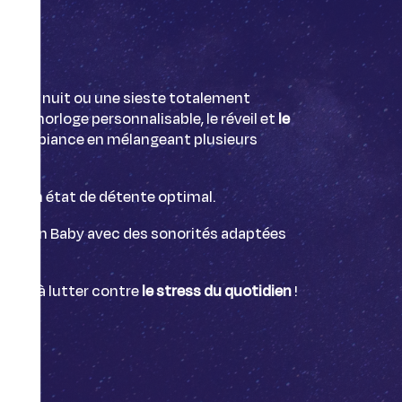
er une nuit ou une sieste totalement
e l'horloge personnalisable, le réveil et
le
ns d'ambiance en mélangeant plusieurs
ans un état de détente optimal.
 version Baby avec des sonorités adaptées
aidera à lutter contre
le stress du quotidien
!