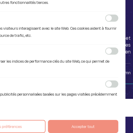
Créer un message d’absence
tres fonctionnalités tierces.
sur Outlook
visiteurs interagissent avec le site Web. Ces cookies aident à fournir
urce de trafic, etc.
C’est l’été ! Granitas, pétanque et
taboulé ! Chouette ! Durant les
vacances, nombreux sont ceux qui en
profitent pour ...
ser les indices de performance clés du site Web, ce qui permet de
par
iakaa
4 mn
es publicités personnalisées basées sur les pages visitées précédemment
s préférences
Accepter tout