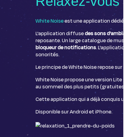
Relaxez-vous av
White Noise
est une application dédiée
au s
L'application diffuse
des sons d'ambiance
p
reposante. Un large catalogue de musiques e
bloqueur de notifications
. L'application v
sonorités.
Le principe de White Noise repose sur l'ajou
White Noise propose une version Lite gratu
au sommeil des plus petits (gratuites sur A
Cette application qui a déjà conquis un gran
Disponible sur Android et iPhone.