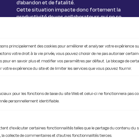
d’abandon et de fatalité.
Cette situation impacte donc fortement la
productivité de vos collaborateurs qui ne se
lèvent plus le matin avec le même
enthousiasme qu’au début. Et même si on
observe de plus en plus de DWp comme
Microsoft 365 et Google Workspace
ilisons principalement des cookies pour améliorer et analyser votre expérience su
s’installer dans les TPE, on entend toujours
ons votre droit à la vie privée, vous pouvez choisir de ne pas autoriser certain
les mêmes difficultés pour faire
ies pour en savoir plus et modifier vos paramètres par défaut. Le blocage de cert
fonctionner ces outils et garantir la
 votre expérience du site et de limiter les services que vous pouvez fournir.
sécurité des données.
ruciaux pour les fonctions de base du site Web et celui-ci ne fonctionnera pas
née personnellement identifiable.
tent d'exécuter certaines fonctionnalités telles que le partage du contenu du s
la collecte de commentaires et d'autres fonctionnalités tierces.