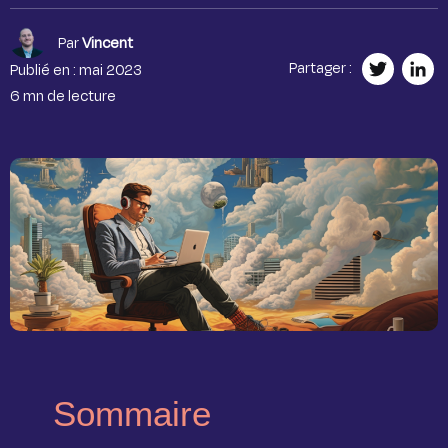
Par
Vincent
Partager :
Publié en : mai 2023
Twitt
Lin
6 mn de lecture
Sommaire