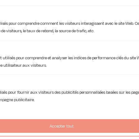
ilisés pour comprendre comment les visiteurs interagissent avec le site Web. Ce
e visiteurs, le taux de rebond, la source de trafic, etc.
Afin de garantir l’efficacité de ces
plateformes, indispensables à la réussite du
télétravail et du mode collaboratif, la
 utilisés pour comprendre et analyser les indices de performance clés du site 
migration est une étape déterminante.
e utilisateur aux visiteurs.
Faites-vous accompagner par un
spécialiste pour garantir l’adoption totale
des collaborateurs.
tilisés pour fournir aux visiteurs des publicités personnalisées basées sur les p
1.4. La DWp de Microsoft :
ampagne publicitaire.
M365
Accepter tout
iakaa recommande la suite Microsoft 365
car elle est la plus aboutie et intègre des