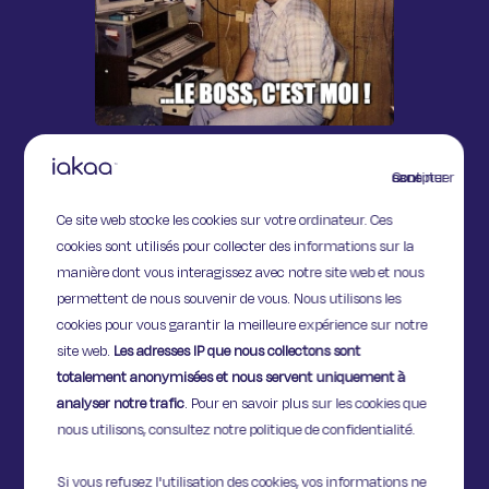
Continuer sans accepter
Ces DWp disposent également de
boutiques d’applications spécifiquement
Ce site web stocke les cookies sur votre ordinateur. Ces
conçues pour s’intégrer dans leur
cookies sont utilisés pour collecter des informations sur la
environnement, à l’image des App Store et
manière dont vous interagissez avec notre site web et nous
Google Play.
permettent de nous souvenir de vous. Nous utilisons les
cookies pour vous garantir la meilleure expérience sur notre
Ces solutions sont indispensables aux
site web.
Les adresses IP que nous collectons sont
grandes entreprises pour faire collaborer
totalement anonymisées et nous servent uniquement à
des équipes distantes. Elles permettent à
analyser notre trafic
. Pour en savoir plus sur les cookies que
chacun de travailler dans des lieux
nous utilisons, consultez notre politique de confidentialité.
différents mais de manière collaborative, en
ayant accès aux mêmes données. Leur
Si vous refusez l'utilisation des cookies, vos informations ne