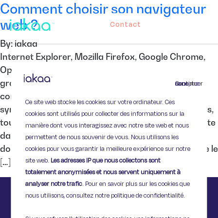
Comment choisir son navigateur
web ?
Contact
By: iakaa
Internet Explorer, Mozilla Firefox, Google Chrome,
Opera, Safari : de nombreux navigateurs web
gratuits existent, mais lequel choisir ? Vitesse,
Continuer sans accepter
compatibilité avec un système d’exploitation,
Ce site web stocke les cookies sur votre ordinateur. Ces
synchronisation des favoris, extensions disponibles,
cookies sont utilisés pour collecter des informations sur la
toutes ces fonctionnalités sont à prendre en compte
manière dont vous interagissez avec notre site web et nous
dans le choix de votre navigateur internet. Voici
permettent de nous souvenir de vous. Nous utilisons les
donc un tableau comparatif, qui vous aidera à faire le
cookies pour vous garantir la meilleure expérience sur notre
site web.
Les adresses IP que nous collectons sont
[…]
totalement anonymisées et nous servent uniquement à
analyser notre trafic
. Pour en savoir plus sur les cookies que
nous utilisons, consultez notre politique de confidentialité.