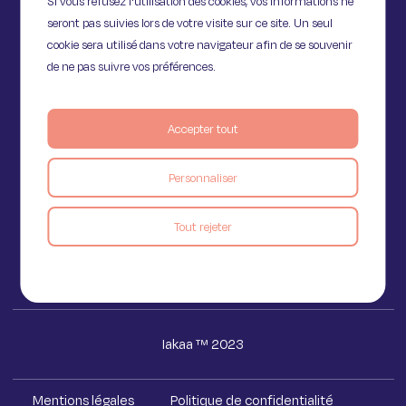
Si vous refusez l'utilisation des cookies, vos informations ne
seront pas suivies lors de votre visite sur ce site. Un seul
cookie sera utilisé dans votre navigateur afin de se souvenir
de ne pas suivre vos préférences.
Accepter tout
11 Rue de Provence,
75009 Paris
Personnaliser
Voir le blog
Tout rejeter
Iakaa ™ 2023
Mentions légales
Politique de confidentialité